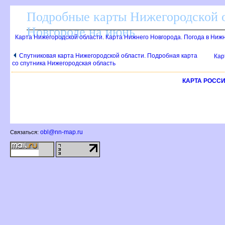
Подробные карты Нижегородской о
Новгороде на июнь
Карта Нижегородской области. Карта Нижнего Новгорода. Погода в Ниж
Спутниковая карта Нижегородской области. Подробная карта
Кар
со спутника Нижегородская область
КАРТА РОСС
obl@nn-map.ru
Связаться: