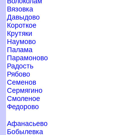
олоколам
язовка
Давыдово
Короткое
Крутяки
Наумово
Палама
Парамоново
Радость
Рябово
Семено
Сермягино
Смоленое
Федорово
Афанасьево
Бобылевка