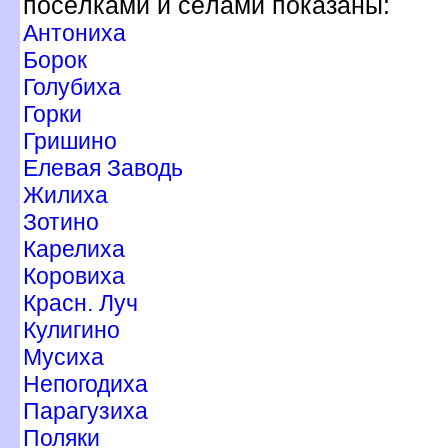
посёлками и сёлами показаны:
Антониха
Борок
Голубиха
Горки
Гришино
Елевая Заводь
Жилиха
Зотино
Карелиха
Коровиха
Красн. Луч
Кулигино
Мусиха
Непогодиха
Парагузиха
Поляки