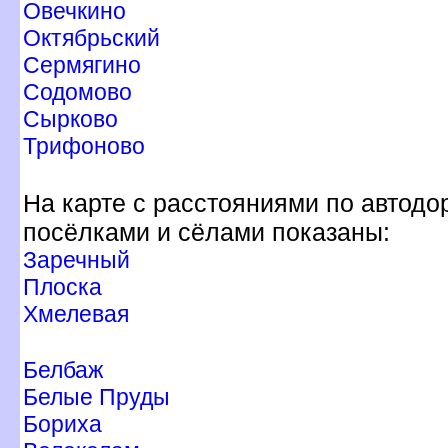
Овечкино
Октябрьский
Сермягино
Содомово
Сырково
Трифоново
На карте с расстояниями по автодо
посёлками и сёлами показаны:
Заречный
Плоска
Хмелевая
Белбаж
Белые Пруды
Бориха