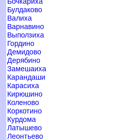
Бочкариха
Булдаково
алиха
арнавино
ыползиха
Гордино
Демидово
Дерябино
Замешаиха
Карандаши
Карасиха
Кирюшино
Коленово
Коркотино
Курдома
Латышево
Леонтьево