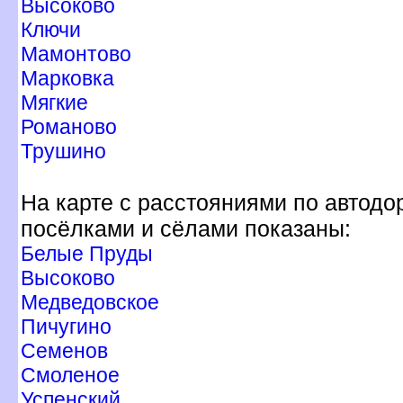
ысоково
Ключи
Мамонтово
Марковка
Мягкие
Романово
Трушино
На карте с расстояниями по автодо
посёлками и сёлами показаны:
Белые Пруды
ысоково
Медведовское
Пичугино
Семено
Смоленое
Успенский