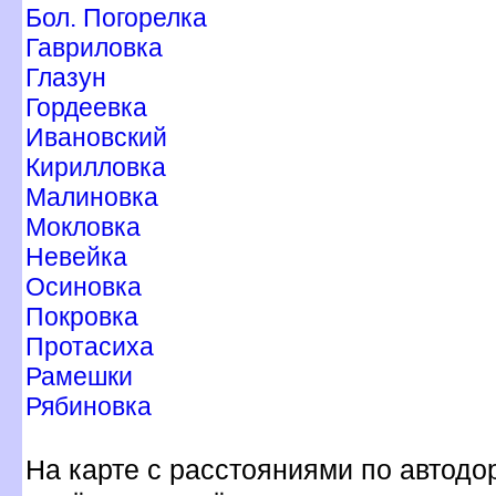
Бол. Погорелка
Гавриловка
Глазун
Гордеевка
Ивановский
Кирилловка
Малиновка
Мокловка
Невейка
Осиновка
Покровка
Протасиха
Рамешки
Рябиновка
На карте с расстояниями по автодо