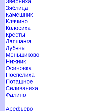
Зверниха
Зяблица
Камешник
Клячино
Колосиха
Кресты
Лапшанга
Лубяны
Меньшиково
Нижник
Осиновка
Поспелиха
Поташное
Селиваниха
Фалино
Арефьево