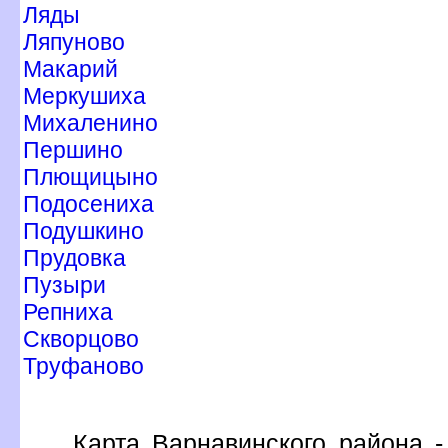
Ляды
Ляпуново
Макарий
Меркушиха
Михаленино
Першино
Плющицыно
Подосениха
Подушкино
Прудовка
Пузыри
Репниха
Скворцово
Труфаново
Карта Варнавинского района -