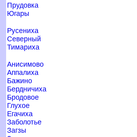
Прудовка
Югары
Русениха
Северный
Тимариха
Анисимово
Аппалиха
Бажино
Бердничиха
Бродовое
Глухое
Егачиха
Заболотье
Загзы