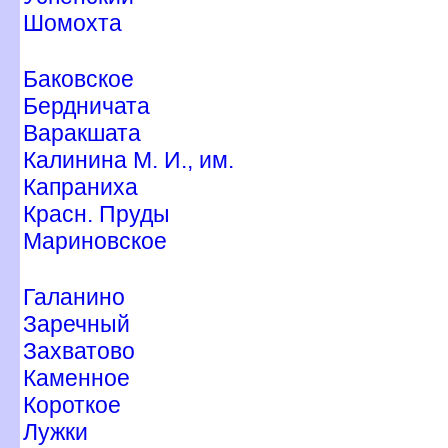
Шомохта
Баковское
Бердничата
аракшата
Калинина М. И., им.
Капраниха
Красн. Пруды
Мариновское
Галанино
Заречный
Захватово
Каменное
Короткое
Лужки