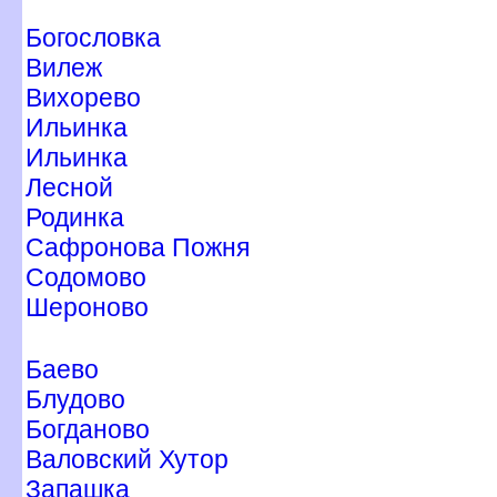
Богословка
илеж
ихорево
Ильинка
Ильинка
Лесной
Родинка
Сафронова Пожня
Содомово
Шероново
Баево
Блудово
Богданово
аловский Хутор
Запашка