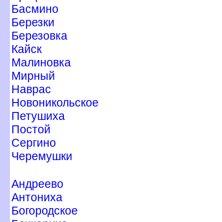
Басмино
Березки
Березовка
Кайск
Малиновка
Мирный
Наврас
Новоникольское
Петушиха
Постой
Сергино
Черемушки
Андреево
Антониха
Богородское