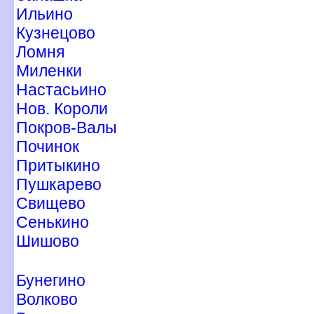
Ильино
Кузнецово
Ломня
Миленки
Настасьино
Нов. Короли
Покров-Валы
Починок
Притыкино
Пушкарево
Свищево
Сенькино
Шишово
Бунегино
олково