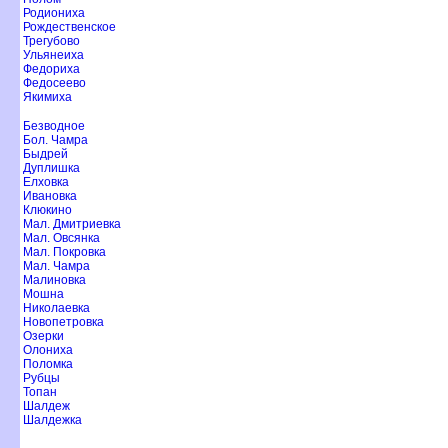
Родиониха
Рождественское
Трегубово
Ульянеиха
Федориха
Федосеево
Якимиха
Безводное
Бол. Чамра
Быдрей
Дуплишка
Елховка
Ивановка
Клюкино
Мал. Дмитриевка
Мал. Овсянка
Мал. Покровка
Мал. Чамра
Малиновка
Мошна
Николаевка
Новопетровка
Озерки
Олониха
Поломка
Рубцы
Топан
Шалдеж
Шалдежка