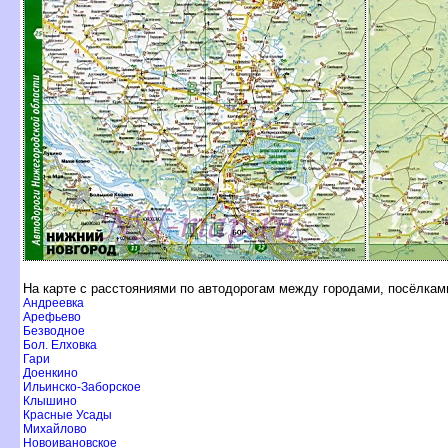
На карте с расстояниями по автодорогам между городами, посёлкам
Андреевка
Арефьево
Безводное
Бол. Елховка
Гари
Доенкино
Ильинско-Заборское
Клышино
Красные Усады
Михайлово
Новоивановское