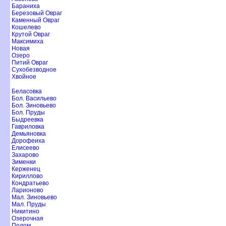
Бараниха
Березовый Овра
Каменный Овра
Кошелево
Крутой Овра
Максимиха
Новая
Озеро
Питий Овра
Сухобезводное
Хвойное
Беласовка
Бол. Васильево
Бол. Зиновьево
Бол. Пруды
Быдреевка
Гавриловка
Демьяновка
Дорофеиха
Елисеево
Захарово
Зименки
Керженец
Кириллово
Кондратьево
Ларионово
Мал. Зиновьево
Мал. Пруды
Никитино
Озерочная
Полом