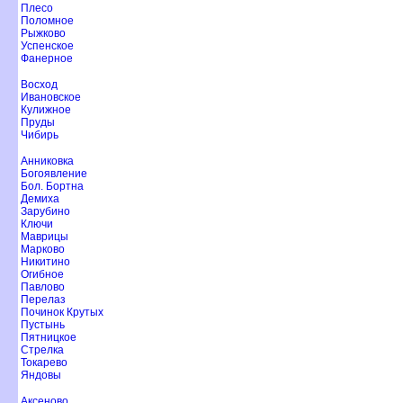
Плесо
Поломное
Рыжково
Успенское
Фанерное
осход
Ивановское
Кулижное
Пруды
Чибирь
Анниковка
Богоявление
Бол. Бортна
Демиха
Зарубино
Ключи
Маврицы
Марково
Никитино
Огибное
Павлово
Перелаз
Починок Крутых
Пустынь
Пятницкое
Стрелка
Токарево
Яндовы
Аксеново