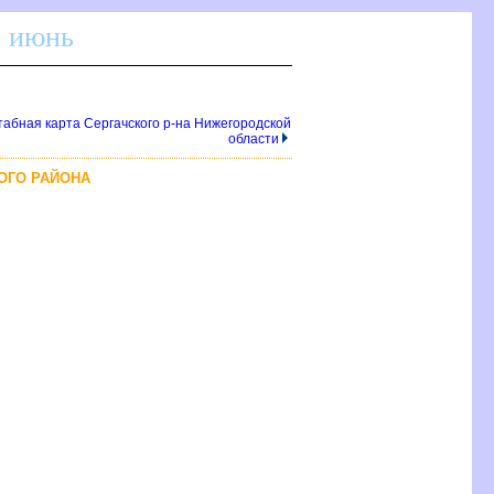
а июнь
абная карта Сергачского р-на Нижегородской
области
ОГО РАЙОНА