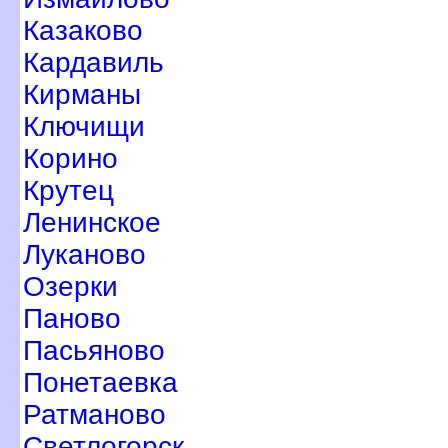
Казаково
Кардавиль
Кирманы
Ключищи
Корино
Крутец
Ленинское
Луканово
Озерки
Паново
Пасьяново
Понетаевка
Ратманово
Светлогорск