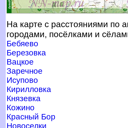
На карте с расстояниями по 
ородами, посёлками и сёлам
Бебяево
Березовка
ацкое
Заречное
Исупово
Кирилловка
Князевка
Кожино
Красный Бор
Новоселки