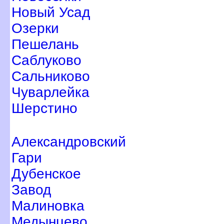
Новый Усад
Озерки
Пешелань
Саблуково
Сальниково
Чуварлейка
Шерстино
Александровский
Гари
Дубенское
Завод
Малиновка
Медынцево