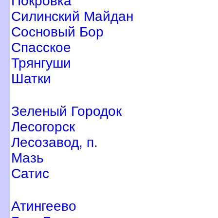
Покровка
Силинский Майдан
Сосновый Бор
Спасское
Трянгуши
Шатки
Зеленый Городок
Лесогорск
Лесозавод, п.
Мазь
Сатис
Атингеево