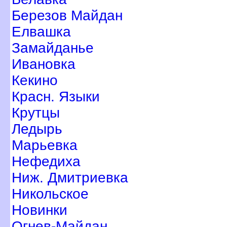
Березов Майдан
Елвашка
Замайданье
Ивановка
Кекино
Красн. Языки
Крутцы
Ледырь
Марьевка
Нефедиха
Ниж. Дмитриевка
Никольское
Новинки
Огнев-Майдан