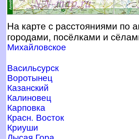
На карте с расстояниями по 
ородами, посёлками и сёлам
Михайловское
асильсурск
оротынец
Казанский
Калиновец
Карповка
Красн. Восток
Криуши
Лысая Гора