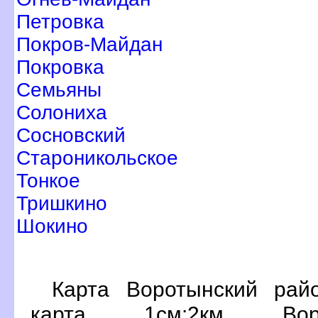
Петровка
Покров-Майдан
Покровка
Семьяны
Солониха
Сосновский
Староникольское
Тонкое
Тришкино
Шокино
Карта Воротынский рай
карта 1см:2км Воро