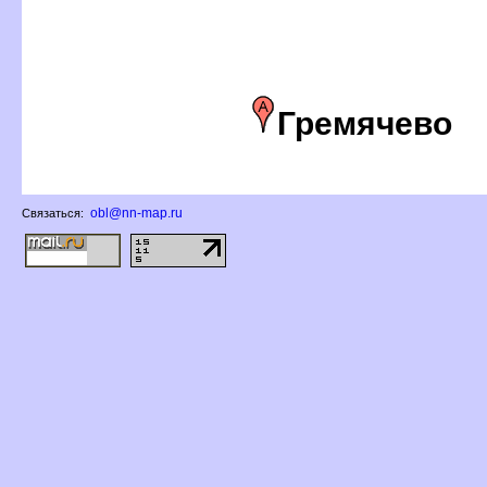
Гремячево
obl@nn-map.ru
Связаться: