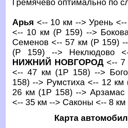
Гремячево оптимально по 
Арья
<-- 10 км --> Урень <--
<-- 10 км (Р 159) --> Бокова
Семенов <-- 57 км (Р 159) -
(Р 159) --> Неклюдово <
НИЖНИЙ НОВГОРОД
<-- 7
<-- 47 км (1Р 158) --> Бог
158) --> Румстиха <-- 12 км 
26 км (1Р 158) --> Арзамас 
<-- 35 км --> Саконы <-- 8 км
Карта автомобил