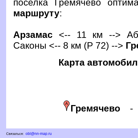
поселка Гремячево оптим
маршруту
:
Арзамас
<-- 11 км --> Аб
Саконы <-- 8 км (Р 72) -->
Гр
Карта автомобил
Гремячево
obl@nn-map.ru
Связаться: