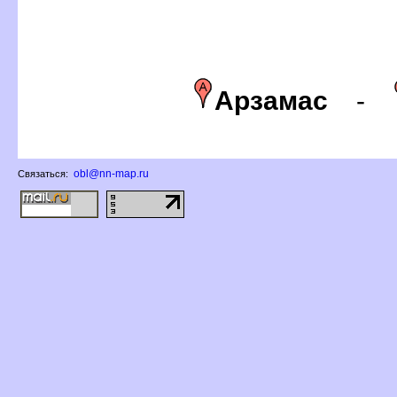
Арзамас
-
obl@nn-map.ru
Связаться: