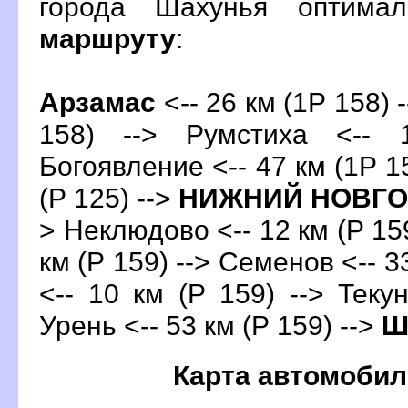
орода Шахунья оптима
маршруту
:
Арзамас
<-- 26 км (1Р 158) 
158) --> Румстиха <-- 
Богоявление <-- 47 км (1Р 15
(Р 125) -->
НИЖНИЙ НОВГ
> Неклюдово <-- 12 км (Р 159
км (Р 159) --> Семенов <-- 3
<-- 10 км (Р 159) --> Текун
Урень <-- 53 км (Р 159) -->
Ш
Карта автомобил