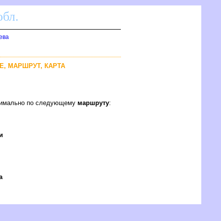
бл.
ева
ИЕ, МАРШРУТ, КАРТА
птимально по следующему
маршруту
:
и
а