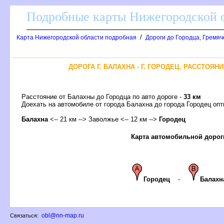
Подробные карты Нижегородской о
/
Карта Нижегородской области подробная
Дороги до Городца, Гремяч
ДОРОГА Г. БАЛАХНА - Г. ГОРОДЕЦ. РАССТОЯН
Расстояние от Балахны до Городца по авто дороге -
33 км
Доехать на автомобиле от города Балахна до города Городец о
Балахна
<-- 21 км --> Заволжье <-- 12 км -->
Городец
Карта автомобильной дорог
Городец
-
Балахн
obl@nn-map.ru
Связаться: