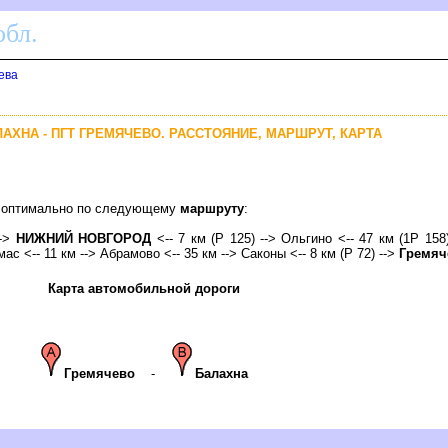
бл.
ева
ЛАХНА - ПГТ ГРЕМЯЧЕВО. РАССТОЯНИЕ, МАРШРУТ, КАРТА
во оптимально по следующему
маршруту
:
-->
НИЖНИЙ НОВГОРОД
<-- 7 км (Р 125) --> Ольгино <-- 47 км (1Р 158)
мас <-- 11 км --> Абрамово <-- 35 км --> Саконы <-- 8 км (Р 72) -->
Гремяч
Карта автомобильной дороги
Гремячево
-
Балахна