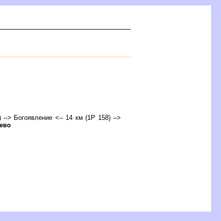
 --> Богоявление <-- 14 км (1Р 158) -->
ево