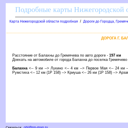
Подробные карты Нижегородской о
/
Карта Нижегородской области подробная
Дороги до Городца, Гремяч
ДОРОГА Г. БА
Расстояние от Балахны до Гремячева по авто дороге -
197 км
Доехать на автомобиле от города Балахна до поселка Гремяче
Балахна
<-- 9 км --> Лукино <-- 4 км --> Первое Мая <-- 24 км 
Румстиха <-- 12 км (1Р 158) --> Криуша <-- 26 км (1Р 158) --> Арза
obl@nn-map.ru
Связаться: