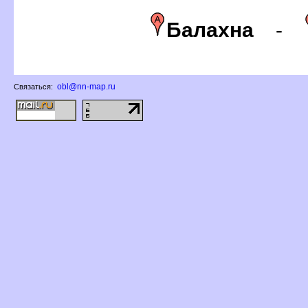
Балахна
-
obl@nn-map.ru
Связаться: