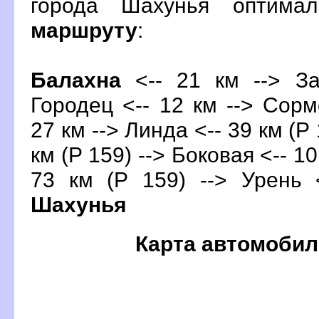
орода Шахунья оптима
маршруту
:
Балахна
<-- 21 км --> За
Городец <-- 12 км --> Сор
27 км --> Линда <-- 39 км (Р
км (Р 159) --> Боковая <-- 10
73 км (Р 159) --> Урень 
Шахунья
Карта автомобил