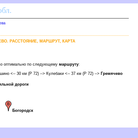
бл.
ева
ЧЕВО. РАССТОЯНИЕ, МАРШРУТ, КАРТА
ево оптимально по следующему
маршруту
:
шино <-- 30 км (Р 72) --> Кулебаки <-- 37 км (Р 72) -->
Гремячево
ильной дороги
-
Богородск