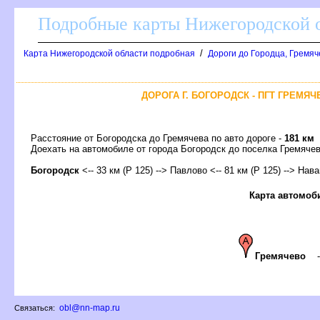
Подробные карты Нижегородской о
/
Карта Нижегородской области подробная
Дороги до Городца, Гремяч
ДОРОГА Г. БОГОРОДСК - ПГТ ГРЕМЯ
Расстояние от Богородска до Гремячева по авто дороге -
181 км
Доехать на автомобиле от города Богородск до поселка Гремяч
Богородск
<-- 33 км (Р 125) --> Павлово <-- 81 км (Р 125) --> Нава
Карта автомоб
Гремячево
obl@nn-map.ru
Связаться: