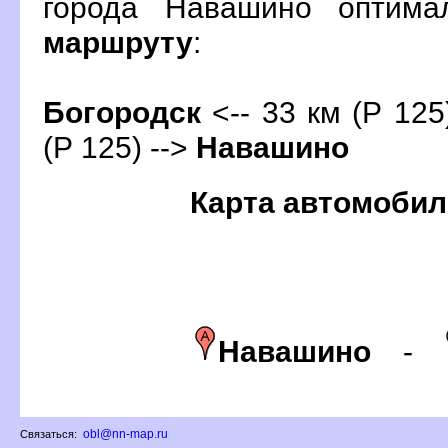
орода Навашино оптима
маршруту
:
Богородск
<-- 33 км (Р 125
(Р 125) -->
Навашино
Карта автомобил
Навашино
-
obl@nn-map.ru
Связаться: