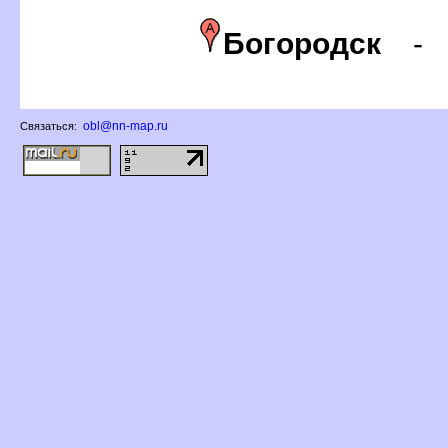
Богородск
obl@nn-map.ru
Связаться: