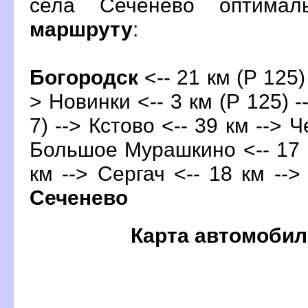
села Сеченево оптима
маршруту
:
Богородск
<-- 21 км (Р 125) 
> Новинки <-- 3 км (Р 125) -
7) -->
Кстово
<-- 39 км --> 
Большое Мурашкино <-- 17 к
км --> Сергач <-- 18 км -->
Сеченево
Карта автомобил