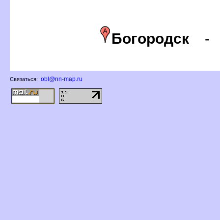
Богородск
obl@nn-map.ru
Связаться: