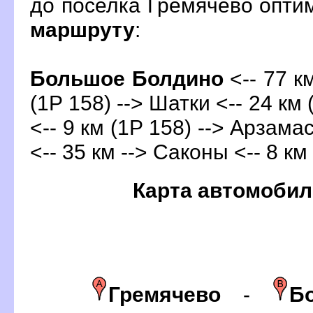
до поселка Гремячево опт
маршруту
:
Большое Болдино
<-- 77 к
(1Р 158) --> Шатки <-- 24 км
<-- 9 км (1Р 158) --> Арзама
<-- 35 км --> Саконы <-- 8 км
Карта автомобил
Гремячево
-
Б