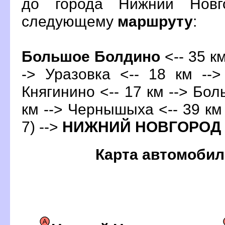
до города Нижний Новг
следующему
маршруту
:
Большое Болдино
<-- 35 км
-> Уразовка <-- 18 км -->
Княгинино <-- 17 км --> Бо
км --> Чернышыха <-- 39 км
7) -->
НИЖНИЙ НОВГОРОД
Карта автомобил