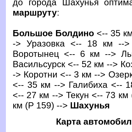
до города Шахунья оптим
маршруту
:
Большое Болдино
<-- 35 км
-> Уразовка <-- 18 км -->
оротынец
<-- 6 км --> Лы
асильсурск <-- 52 км --> Ко
-> Коротни <-- 3 км --> Озер
<-- 35 км --> Галибиха <-- 
<-- 27 км --> Текун <-- 73 км
км (Р 159) -->
Шахунья
Карта автомобил