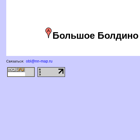
Большое Болдино
obl@nn-map.ru
Связаться: