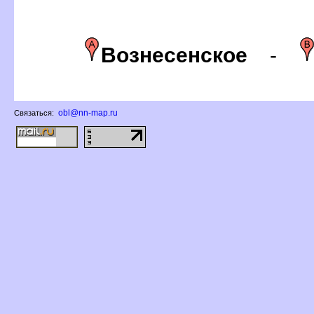
ознесенское
-
obl@nn-map.ru
Связаться: