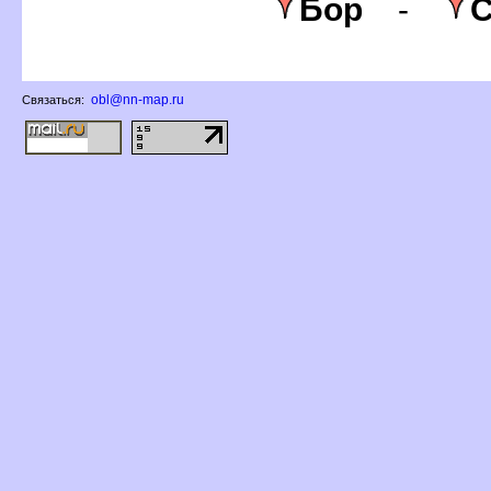
Бор
-
С
obl@nn-map.ru
Связаться: