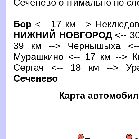
Сеченево оптимально по с
Бор
<-- 17 км --> Неклюдово
НИЖНИЙ НОВГОРОД
<-- 30
39 км --> Чернышыха <-
Мурашкино <-- 17 км --> К
Сергач <-- 18 км --> Ур
Сеченево
Карта автомобил