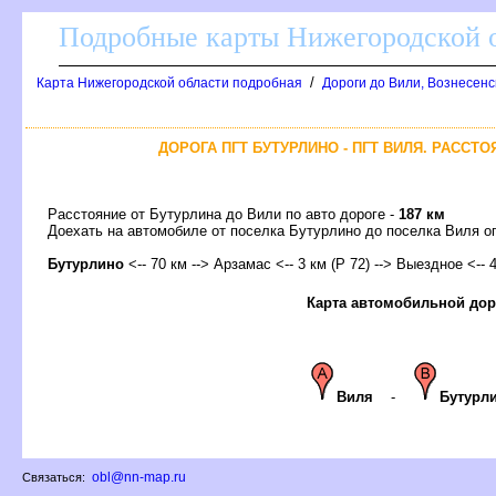
Подробные карты Нижегородской о
/
Карта Нижегородской области подробная
Дороги до Вили, Вознесенс
ДОРОГА ПГТ БУТУРЛИНО - ПГТ ВИЛЯ. РАССТО
Расстояние от Бутурлина до Вили по авто дороге -
187 км
Доехать на автомобиле от поселка Бутурлино до поселка Виля
Бутурлино
<-- 70 км --> Арзамас <-- 3 км (Р 72) --> Выездное <-- 4
Карта автомобильной дор
иля
-
Бутурл
obl@nn-map.ru
Связаться: