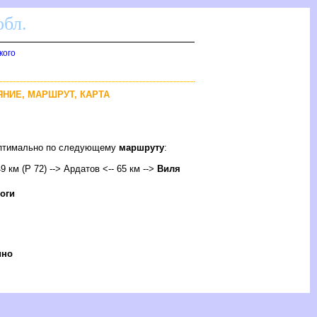
бл.
кого
ЯНИЕ, МАРШРУТ, КАРТА
 оптимально по следующему
маршруту
:
9 км (Р 72) --> Ардатов <-- 65 км -->
иля
оги
ино