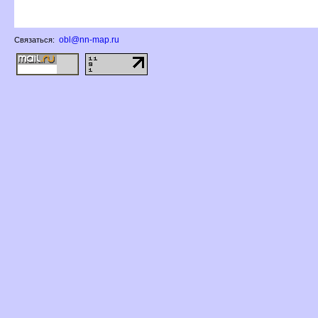
obl@nn-map.ru
Связаться: