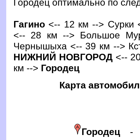
Городец оптимально по сл
Гагино
<-- 12 км --> Сурки 
<-- 28 км --> Большое Му
Чернышыха <-- 39 км -->
Кс
НИЖНИЙ НОВГОРОД
<-- 20
км -->
Городец
Карта автомобил
Городец