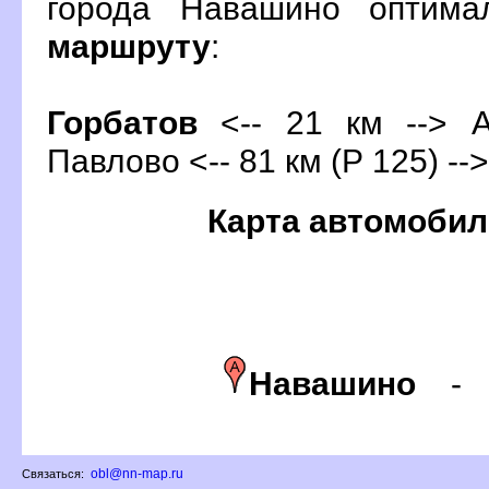
орода Навашино оптима
маршруту
:
Горбато
<-- 21 км --> А
Павлово <-- 81 км (Р 125) --
Карта автомобил
Навашино
obl@nn-map.ru
Связаться: