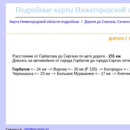
Подробные карты Нижегородской о
/
Карта Нижегородской области подробная
Дороги до Сергача, Сечено
ДОРОГА Г.
Расстояние от Горбатова до Сергача по авто дороге -
231 км
Доехать на автомобиле от города Горбатов до города Сергач о
Горбато
<-- 24 км --> Ворсма <-- 20 км (Р 125) --> Богородск <-- 
Чернышыха <-- 23 км --> Большое Мурашкино <-- 17 км --> Княгини
obl@nn-map.ru
Связаться: