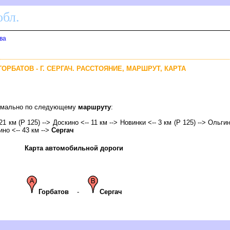
бл.
ва
 ГОРБАТОВ - Г. СЕРГАЧ. РАССТОЯНИЕ, МАРШРУТ, КАРТА
птимально по следующему
маршруту
:
21 км (Р 125) --> Доскино <-- 11 км --> Новинки <-- 3 км (Р 125) --> Ольгин
но <-- 43 км -->
Сергач
Карта автомобильной дороги
Горбато
-
Сергач