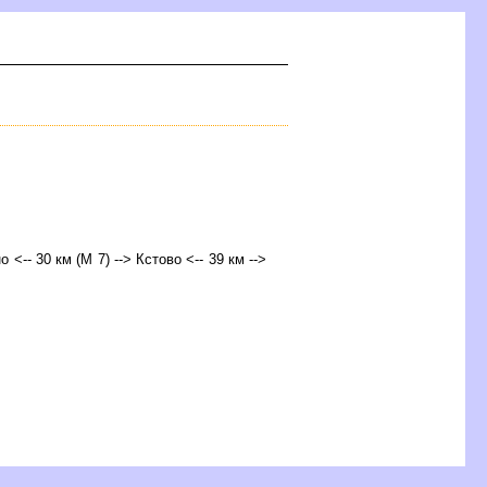
о <-- 30 км (М 7) -->
Кстово
<-- 39 км -->