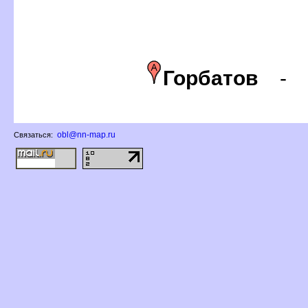
Горбато
obl@nn-map.ru
Связаться: