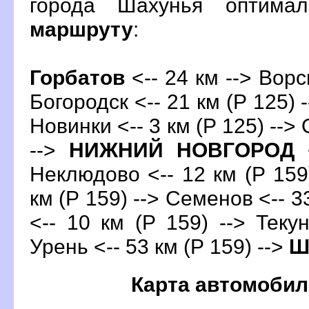
орода Шахунья оптима
маршруту
:
Горбато
<-- 24 км --> Ворс
Богородск <-- 21 км (Р 125) -
Новинки <-- 3 км (Р 125) --> 
-->
НИЖНИЙ НОВГОРОД
<
Неклюдово <-- 12 км (Р 159)
км (Р 159) --> Семенов <-- 3
<-- 10 км (Р 159) --> Текун
Урень <-- 53 км (Р 159) -->
Ш
Карта автомобил