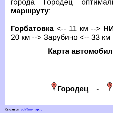
орода Городец оптима
маршруту
:
Горбатовка
<-- 11 км -->
Н
20 км --> Зарубино <-- 33 км
Карта автомобил
Городец
-
obl@nn-map.ru
Связаться: