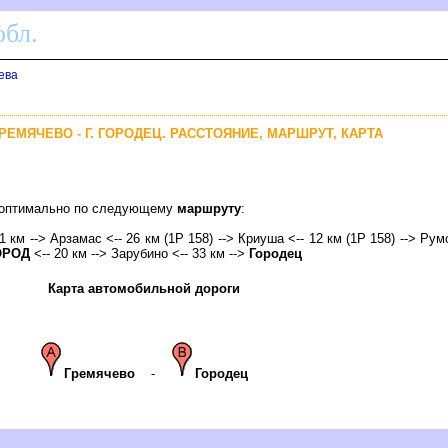
бл.
ева
РЕМЯЧЕВО - Г. ГОРОДЕЦ. РАССТОЯНИЕ, МАРШРУТ, КАРТА
ц оптимально по следующему
маршруту
:
11 км --> Арзамас <-- 26 км (1Р 158) --> Криуша <-- 12 км (1Р 158) --> Ру
ОРОД
<-- 20 км --> Зарубино <-- 33 км -->
Городец
Карта автомобильной дороги
Гремячево
-
Городец