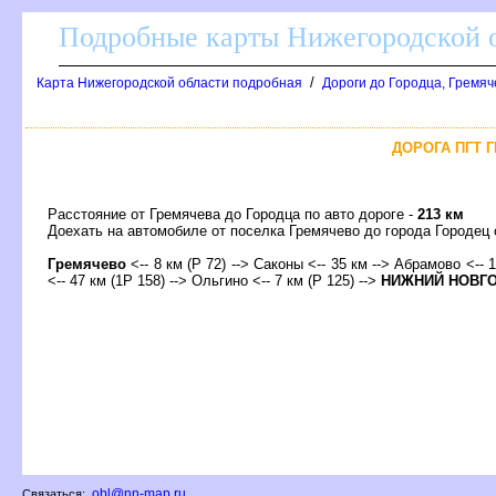
Подробные карты Нижегородской о
/
Карта Нижегородской области подробная
Дороги до Городца, Гремяч
ДОРОГА ПГТ Г
Расстояние от Гремячева до Городца по авто дороге -
213 км
Доехать на автомобиле от поселка Гремячево до города Городе
Гремячево
<-- 8 км (Р 72) --> Саконы <-- 35 км --> Абрамово <-- 
<-- 47 км (1Р 158) --> Ольгино <-- 7 км (Р 125) -->
НИЖНИЙ НОВГ
obl@nn-map.ru
Связаться: