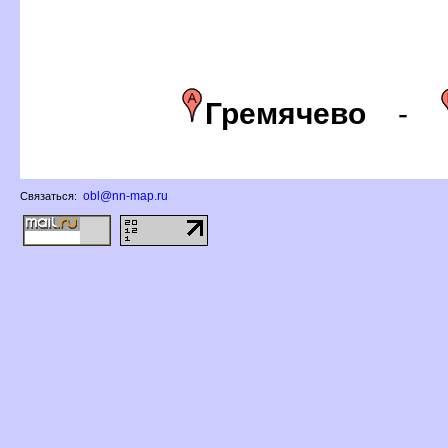
Гремячево
-
obl@nn-map.ru
Связаться: