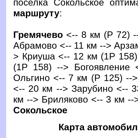
поселка Сокольское опти
маршруту
:
Гремячево
<-- 8 км (Р 72) -
Абрамово <-- 11 км --> Арзам
> Криуша <-- 12 км (1Р 158)
(1Р 158) --> Богоявление 
Ольгино <-- 7 км (Р 125) --
<-- 20 км --> Зарубино <-- 3
км --> Бриляково <-- 3 км --
Сокольское
Карта автомобил