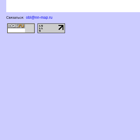
obl@nn-map.ru
Связаться: