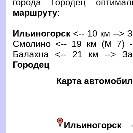
орода Городец оптима
маршруту
:
Ильиногорск
<-- 10 км --> З
Смолино <-- 19 км (М 7) -
Балахна
<-- 21 км --> За
Городец
Карта автомобил
Ильиногорск