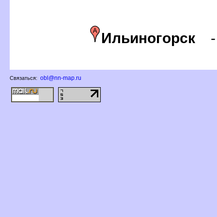
Ильиногорск
obl@nn-map.ru
Связаться: