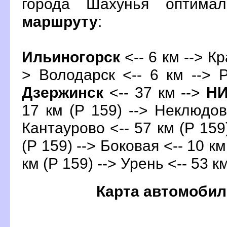
орода Шахунья оптима
маршруту
:
Ильиногорск
<-- 6 км --> Кр
> Володарск <-- 6 км --> 
Дзержинск
<-- 37 км -->
Н
17 км (Р 159) --> Неклюдово
Кантаурово <-- 57 км (Р 159
(Р 159) --> Боковая <-- 10 км
км (Р 159) --> Урень <-- 53 к
Карта автомобил