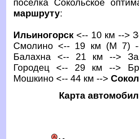
поселка Сокольское опти
маршруту
:
Ильиногорск
<-- 10 км --> З
Смолино <-- 19 км (М 7) -
Балахна
<-- 21 км --> За
Городец <-- 29 км --> Бр
Мошкино <-- 44 км -->
Сокол
Карта автомобил