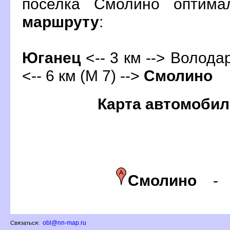
поселка Смолино оптима
маршруту
:
Юганец
<-- 3 км --> Володар
<-- 6 км (М 7) -->
Смолино
Карта автомобил
Смолино
obl@nn-map.ru
Связаться: