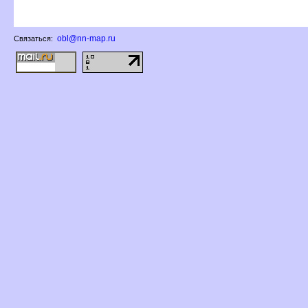
obl@nn-map.ru
Связаться: