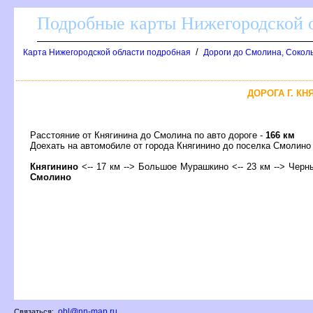
Подробные карты Нижегородской о
/
Карта Нижегородской области подробная
Дороги до Смолина, Соколь
ДОРОГА Г. КН
Расстояние от Княгинина до Смолина по авто дороге -
166 км
Доехать на автомобиле от города Княгинино до поселка Смоли
Княгинино
<-- 17 км --> Большое Мурашкино <-- 23 км --> Черн
Смолино
obl@nn-map.ru
Связаться: