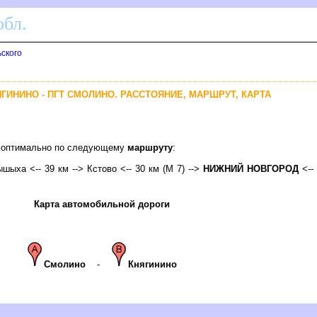
бл.
ского
ЯГИНИНО - ПГТ СМОЛИНО. РАССТОЯНИЕ, МАРШРУТ, КАРТА
но оптимально по следующему
маршруту
:
ышыха <-- 39 км -->
Кстово
<-- 30 км (М 7) -->
НИЖНИЙ НОВГОРОД
<-- 
Карта автомобильной дороги
Смолино
-
Княгинино