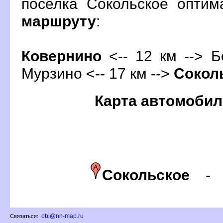
поселка Сокольское опти
маршруту
:
Ковернино
<-- 12 км --> Б
Мурзино <-- 17 км -->
Сокол
Карта автомобил
Сокольское
obl@nn-map.ru
Связаться: