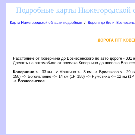
Подробные карты Нижегородской о
/
Карта Нижегородской области подробная
Дороги до Вили, Вознесенс
ДОРОГА ПГТ КОВЕ
Расстояние от Ковернина до Вознесенского по авто дороге -
331 
Доехать на автомобиле от поселка Ковернино до поселка Возн
Ковернино
<-- 33 км --> Мошкино <-- 3 км --> Бриляково <-- 29 км
158) --> Богоявление <-- 14 км (1Р 158) --> Румстиха <-- 12 км (1Р 
->
ознесенское