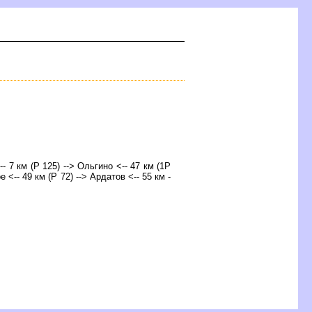
-- 7 км (Р 125) --> Ольгино <-- 47 км (1Р
 <-- 49 км (Р 72) --> Ардатов <-- 55 км -