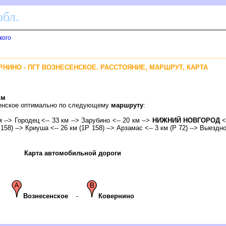
бл.
кого
РНИНО - ПГТ ВОЗНЕСЕНСКОЕ. РАССТОЯНИЕ, МАРШРУТ, КАРТА
км
есенское оптимально по следующему
маршруту
:
 --> Городец <-- 33 км --> Зарубино <-- 20 км -->
НИЖНИЙ НОВГОРОД
<
158) --> Криуша <-- 26 км (1Р 158) --> Арзамас <-- 3 км (Р 72) --> Выездное
Карта автомобильной дороги
ознесенское
-
Ковернино