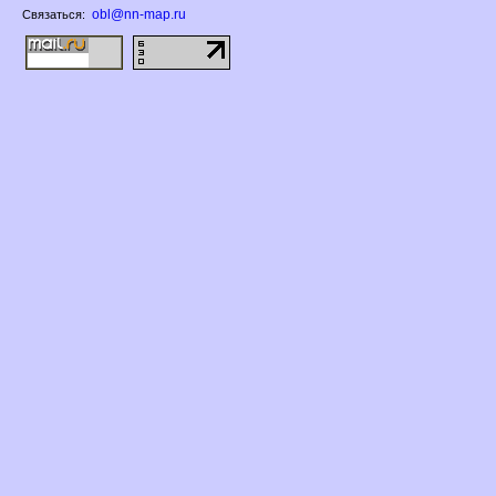
obl@nn-map.ru
Связаться: