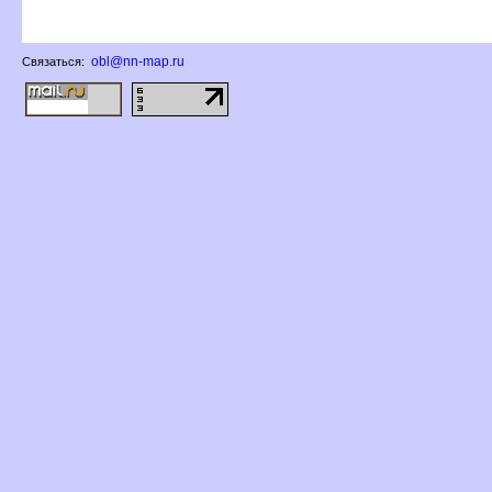
obl@nn-map.ru
Связаться: