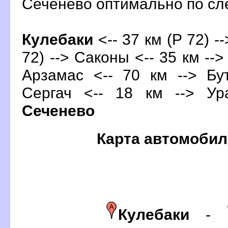
Сеченево оптимально по с
Кулебаки
<-- 37 км (Р 72) -
72) --> Саконы <-- 35 км -->
Арзамас <-- 70 км --> Бу
Сергач <-- 18 км --> Ур
Сеченево
Карта автомобил
Кулебаки
-