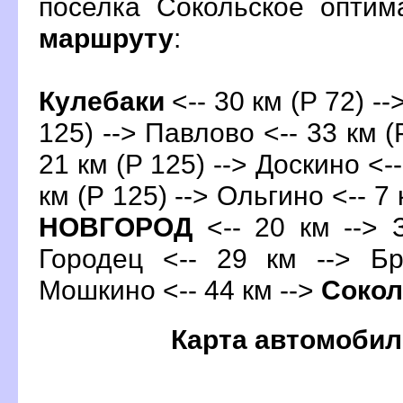
поселка Сокольское опти
маршруту
:
Кулебаки
<-- 30 км (Р 72) -
125) --> Павлово <-- 33 км (
21 км (Р 125) --> Доскино <--
км (Р 125) --> Ольгино <-- 7 
НОВГОРОД
<-- 20 км --> 
Городец <-- 29 км --> Бр
Мошкино <-- 44 км -->
Сокол
Карта автомобил