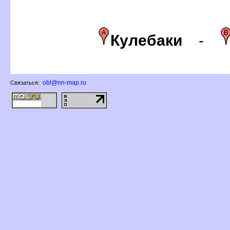
Кулебаки
-
obl@nn-map.ru
Связаться: