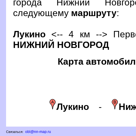
орода Нижний Новгор
следующему
маршруту
:
Лукино
<-- 4 км --> Перв
НИЖНИЙ НОВГОРОД
Карта автомобил
Лукино
-
Ниж
obl@nn-map.ru
Связаться: