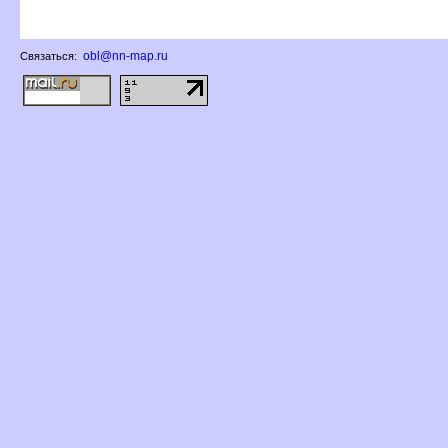
obl@nn-map.ru
Связаться: