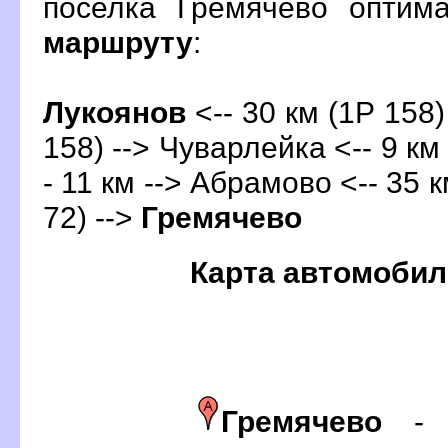
поселка Гремячево оптим
маршруту
:
Лукояно
<-- 30 км (1Р 158)
158) --> Чуварлейка <-- 9 км
- 11 км --> Абрамово <-- 35 к
72) -->
Гремячево
Карта автомобил
Гремячево