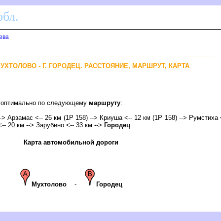
бл.
ева
УХТОЛОВО - Г. ГОРОДЕЦ. РАССТОЯНИЕ, МАРШРУТ, КАРТА
ец оптимально по следующему
маршруту
:
--> Арзамас <-- 26 км (1Р 158) --> Криуша <-- 12 км (1Р 158) --> Румстиха 
-- 20 км --> Зарубино <-- 33 км -->
Городец
Карта автомобильной дороги
Мухтолово
-
Городец