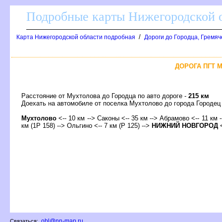
Подробные карты Нижегородской о
/
Карта Нижегородской области подробная
Дороги до Городца, Гремяч
ДОРОГА ПГТ М
Расстояние от Мухтолова до Городца по авто дороге -
215 км
Доехать на автомобиле от поселка Мухтолово до города Город
Мухтолово
<-- 10 км --> Саконы <-- 35 км --> Абрамово <-- 11 км 
км (1Р 158) --> Ольгино <-- 7 км (Р 125) -->
НИЖНИЙ НОВГОРОД
<
obl@nn-map.ru
Связаться: