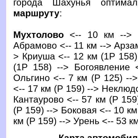
орода Шахунья оптима
маршруту
:
Мухтолово
<-- 10 км --> 
Абрамово <-- 11 км --> Арзам
> Криуша <-- 12 км (1Р 158)
(1Р 158) --> Богоявление 
Ольгино <-- 7 км (Р 125) --
<-- 17 км (Р 159) --> Неклюдо
Кантаурово <-- 57 км (Р 159
(Р 159) --> Боковая <-- 10 км
км (Р 159) --> Урень <-- 53 к
Карта автомобил