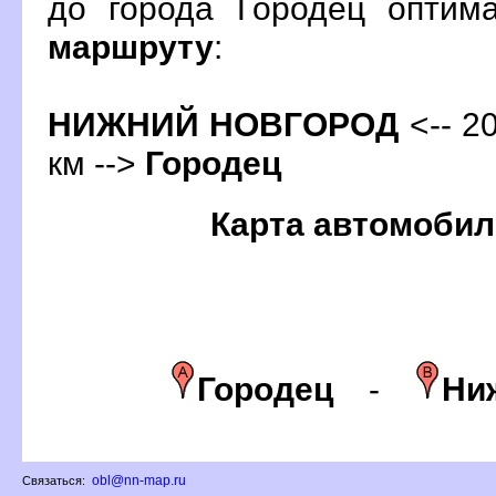
до города Городец оптим
маршруту
:
НИЖНИЙ НОВГОРОД
<-- 20
км -->
Городец
Карта автомобил
Городец
-
Ни
obl@nn-map.ru
Связаться: