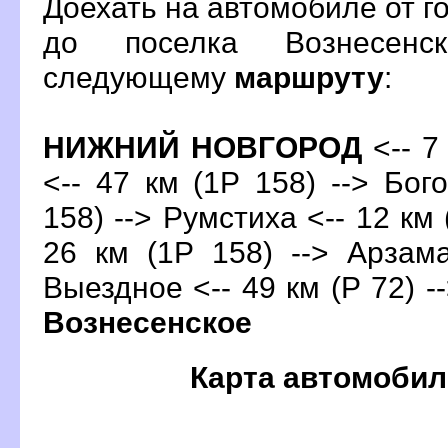
Доехать на автомобиле от 
до поселка Вознесенс
следующему
маршруту
:
НИЖНИЙ НОВГОРОД
<-- 7
<-- 47 км (1Р 158) --> Бог
158) --> Румстиха <-- 12 км 
26 км (1Р 158) --> Арзама
ыездное <-- 49 км (Р 72) --
ознесенское
Карта автомобил