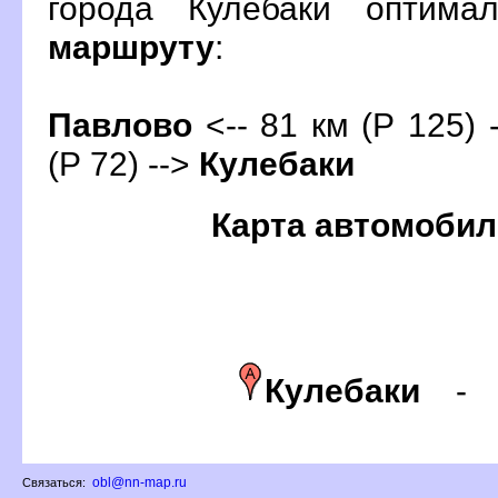
орода Кулебаки оптима
маршруту
:
Павлово
<-- 81 км (Р 125) 
(Р 72) -->
Кулебаки
Карта автомобил
Кулебаки
obl@nn-map.ru
Связаться: