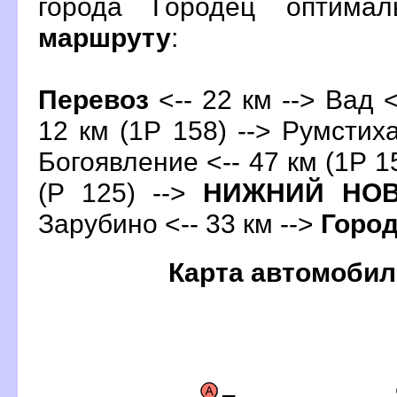
орода Городец оптима
маршруту
:
Перевоз
<-- 22 км --> Вад <
12 км (1Р 158) --> Румстиха
Богоявление <-- 47 км (1Р 15
(Р 125) -->
НИЖНИЙ НОВ
Зарубино <-- 33 км -->
Горо
Карта автомобил