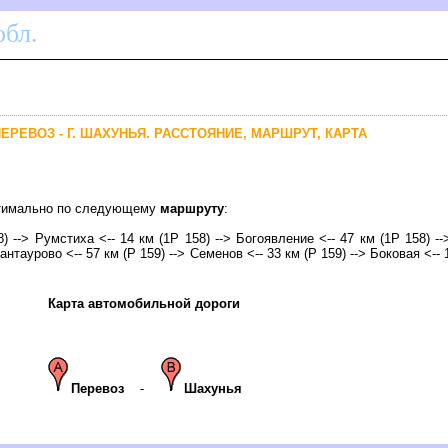
бл.
ПЕРЕВОЗ - Г. ШАХУНЬЯ. РАССТОЯНИЕ, МАРШРУТ, КАРТА
оптимально по следующему
маршруту
:
8) --> Румстиха <-- 14 км (1Р 158) --> Богоявление <-- 47 км (1Р 158) --
антаурово <-- 57 км (Р 159) --> Семенов <-- 33 км (Р 159) --> Боковая <-- 1
Карта автомобильной дороги
Перевоз
-
Шахунья