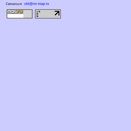
obl@nn-map.ru
Связаться: