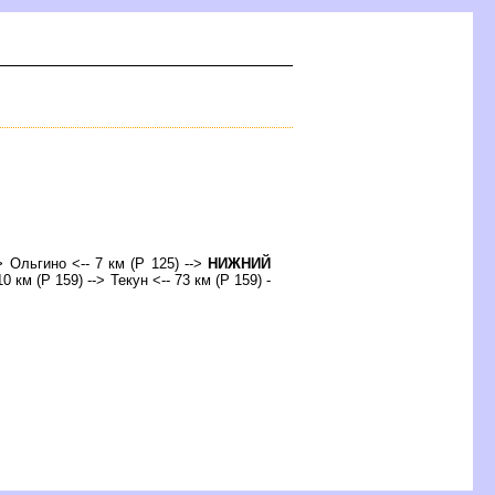
> Ольгино <-- 7 км (Р 125) -->
НИЖНИЙ
0 км (Р 159) --> Текун <-- 73 км (Р 159) -