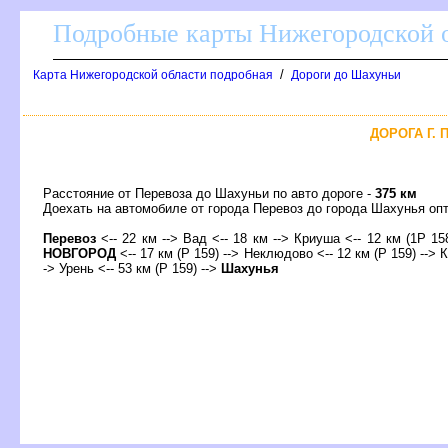
Подробные карты Нижегородской о
/
Карта Нижегородской области подробная
Дороги до Шахуньи
ДОРОГА Г. 
Расстояние от Перевоза до Шахуньи по авто дороге -
375 км
Доехать на автомобиле от города Перевоз до города Шахунья 
Перевоз
<-- 22 км --> Вад <-- 18 км --> Криуша <-- 12 км (1Р 15
НОВГОРОД
<-- 17 км (Р 159) --> Неклюдово <-- 12 км (Р 159) --> К
-> Урень <-- 53 км (Р 159) -->
Шахунья