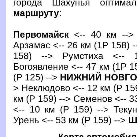
орода Шахунья оптима
маршруту
:
Первомайск
<-- 40 км --> 
Арзамас <-- 26 км (1Р 158) -
158) --> Румстиха <-- 
Богоявление <-- 47 км (1Р 15
(Р 125) -->
НИЖНИЙ НОВГ
> Неклюдово <-- 12 км (Р 159
км (Р 159) --> Семенов <-- 3
<-- 10 км (Р 159) --> Текун
Урень <-- 53 км (Р 159) -->
Ш
Карта автомобил