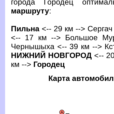
орода Городец оптима
маршруту
:
Пильна
<-- 29 км --> Сергач
<-- 17 км --> Большое Му
Чернышыха <-- 39 км -->
Кс
НИЖНИЙ НОВГОРОД
<-- 20
км -->
Городец
Карта автомобил