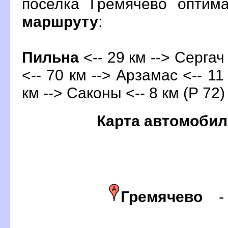
поселка Гремячево оптим
маршруту
:
Пильна
<-- 29 км --> Сергач
<-- 70 км --> Арзамас <-- 11
км --> Саконы <-- 8 км (Р 72)
Карта автомобил
Гремячево